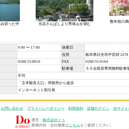
数年前の満
澄み切った中
当店さんばしより男体山を望む
9:00 〜 17:00
休業日
住所
栃木県日光市中宮祠 2478
0288-55-0010
FAX
0288-55-0164
駐車場
５０台収容専用無料駐車
不可
「立木観音入口」停留所から徒歩
インターネット割引有
お問い合わせ
プライバシーポリシー
利用規約
店舗ログイン
当サイト
運営：
株式会社ドゥ
業務内容・会社概要は
こちら
をご参照ください。