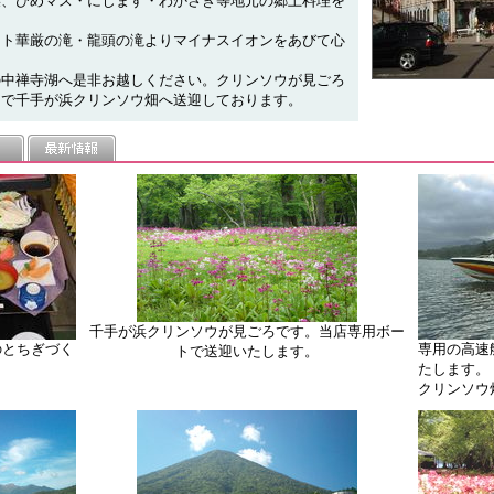
菜、ひめマス・にじます・わかさぎ等地元の郷土料理を
ット華厳の滝・龍頭の滝よりマイナスイオンをあびて心
の中禅寺湖へ是非お越しください。クリンソウが見ごろ
トで千手が浜クリンソウ畑へ送迎しております。
千手が浜クリンソウが見ごろです。当店専用ボー
のとちぎづく
専用の高速
トで送迎いたします。
たします。
クリンソウ