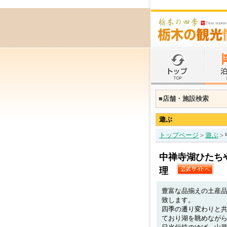
■店舗・施設検索
遊ぶ
トップページ
＞
遊ぶ
＞
中禅寺湖ひたち
理
豊富な品揃えの土産品
致します。
四季の遷り変わりと
ており湖を眺めなが