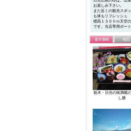
日光伝統のゆば、山
お楽しみ下さい。
また近くの観光スポ
も体もリフレッシュ
標高１３００ｍ天空
です。当店専用ボー
栃木・日光の味満載
し膳