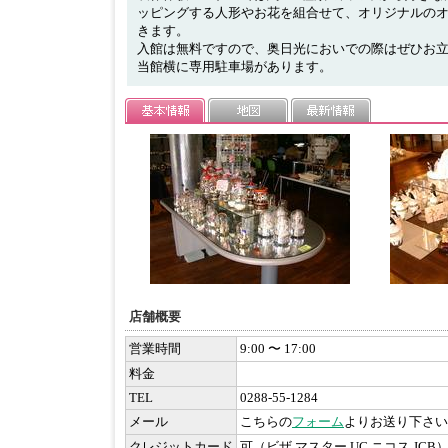
ッピングする人形やお花を組合せて、オリジナルの
きます。
入館は無料ですので、奥日光においでの際はぜひお
当館横に専用駐車場があります。
店舗概要
営業時間
9:00 〜 17:00
料金
TEL
0288-55-1284
メール
こちらの
フォーム
よりお送り下さい
クレジットカード
可（ビザ マスター UC ニコス JCB