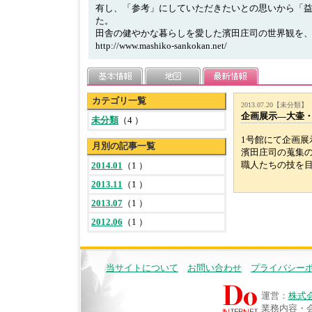
有し、「参考」にしていただきたいとの思いから「
た。
田舎の健やかな暮らしを愛した濱田庄司の世界観を
http://www.mashiko-sankokan.net/
カテゴリ一覧
2013.07.20【未分類】
企画展示―大壷
未分類
（4 ）
1号館にて企画展
月別の記事一覧
濱田庄司の蒐集
職人たちの技を目
2014.01
（1 ）
2013.11
（1 ）
2013.07
（1 ）
2012.06
（1 ）
当サイトについて
お問い合わせ
プライバシー
運営：
株式
業務内容・