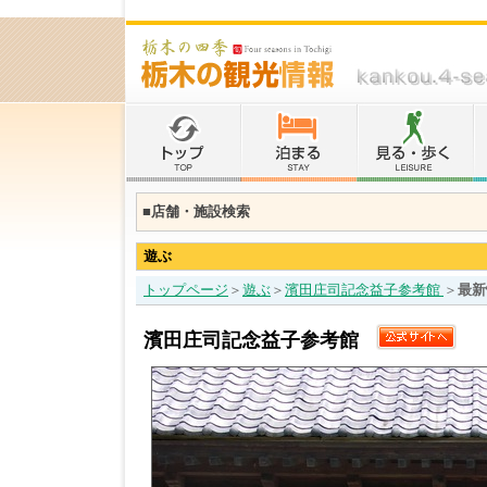
■店舗・施設検索
遊ぶ
トップページ
＞
遊ぶ
＞
濱田庄司記念益子参考館
＞
最新
濱田庄司記念益子参考館