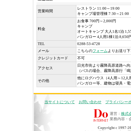
レストラン 11:00～19:00
営業時間
キャンプ場管理棟 7:30～21:00
お食事 700円～2,000円
キャンプ
料金
オートキャンプ 大人1名1泊 1,5
バンガロー 4人用1棟1泊 8,650
TEL
0288-53-4728
メール
こちらの
フォーム
よりお送り下
クレジットカード
不可
日光市街より霧降高原道路へ向
アクセス
（バスの場合、霧降高原行「鳴
他にログハウス（4人用～12人
その他
バンガロー等、建物は寝具・電
当サイトについて
お問い合わせ
プライバシー
運営：
株式
業務内容・
Copyright c 1997-20