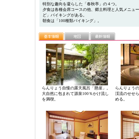
特別な趣向を凝らした「春秋亭」の４つ。
夕食は各種会席コースの他、郷土料理と人気メニュ
ど」バイキングがある。
朝食は「100種類バイキング」。
らんりょう自慢の露天風呂「懸崖」。
らんりょう
大自然に包まれて源泉100％かけ流し
渓流のせせ
を満喫。
める。