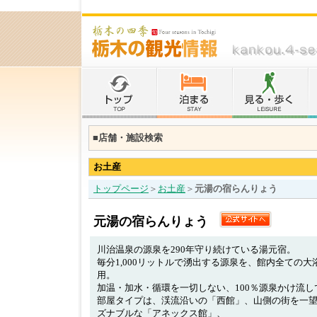
■店舗・施設検索
お土産
トップページ
＞
お土産
＞
元湯の宿らんりょう
元湯の宿らんりょう
川治温泉の源泉を290年守り続けている湯元宿。
毎分1,000リットルで湧出する源泉を、館内全ての
用。
加温・加水・循環を一切しない、100％源泉かけ流し
部屋タイプは、渓流沿いの「西館」、山側の街を一
ズナブルな「アネックス館」、