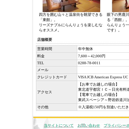
四方を囲む山々と温泉街を眺望できる
眼下の男鹿
「東館」。
る「西館」
リーズナブルにらんりょうを楽しむな
らんりょう
らオススメ。
です）。
店舗概要
営業時間
年中無休
料金
7,600～42,000円
TEL
0288-78-0011
メール
クレジットカード
VISA JCB American Express UC
【お車でお越しの場合】
東北道宇都宮ＩＣ～日光有料道
アクセス
【電車でお越しの場合】
東武スペーシア～野岩鉄道川治
その他
※入湯税150円を別途いただ
当サイトについて
お問い合わせ
プライバシー