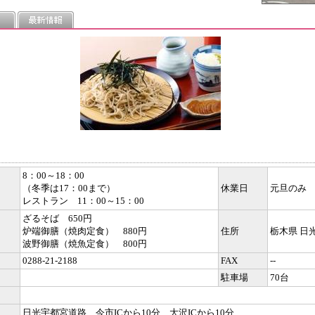
8：00～18：00
（冬季は17：00まで）
休業日
元旦のみ
レストラン 11：00～15：00
ざるそば 650円
炉端御膳（焼肉定食） 880円
住所
栃木県 日光
波野御膳（焼魚定食） 800円
0288-21-2188
FAX
--
駐車場
70台
日光宇都宮道路 今市ICから10分 大沢ICから10分