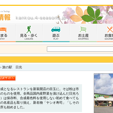
＞
旅の駅 日光
大成となるレストランを新装開店の目玉に。そば粉は市
家のものを使用。全商品国内産野菜を漬け込んだ日光ろ
け）は保存料、合成着色料を使用しない初めて食べても
光の名産品も取り揃え、新名物「ヤシオ寿司」「しその
売所も始めました。