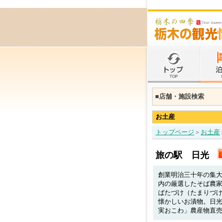
■店舗・施設検索
お土産
トップページ
＞
お土産
旅の駅 日光
創業明治三十年の集
内の厳選したそば農
ばたづけ（たまりづ
懐かしいお漬物。日
実おこわ」農産物直