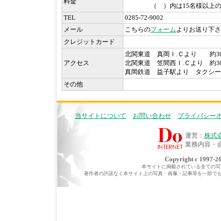
料金
（ ）内は15名様以上の
TEL
0285-72-9002
メール
こちらの
フォーム
よりお送り下さ
クレジットカード
北関東道 真岡Ｉ.Ｃより 約3
アクセス
北関東道 笠間西Ｉ.Ｃより 約3
真岡鉄道 益子駅より タクシー
その他
当サイトについて
お問い合わせ
プライバシー
運営：
株式
業務内容・
Copyright c 1997-20
本サイトに掲載されている全ての写真・
著作者の許諾なく本サイト上の写真・画像・記事等を一部で