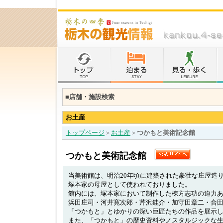
■店舗・施設検索
お土産
トップページ
＞
お土産
＞
つかもと美術記念館
つかもと美術記念館
当美術館は、明治20年頃に建築された豪壮な庄屋造
塚本家の母屋として使われておりました。
館内には、塚本家において制作した棟方志功の迫力
浜田庄司・河井寛次郎・芹沢銈介・加守田章二・合
「つかもと」とゆかりの深い巨匠たちの作品を展示
また、「つかもと」の歴史資料やノスタルジックな