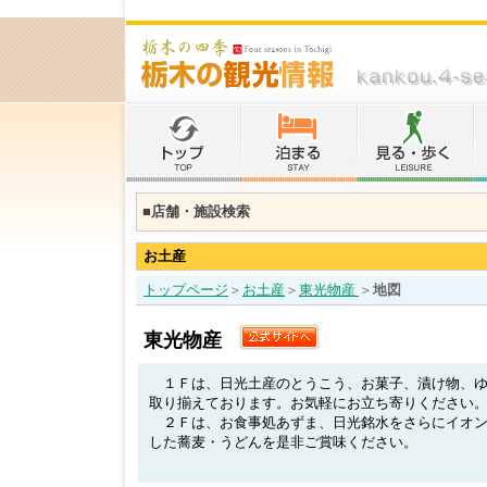
■店舗・施設検索
お土産
トップページ
＞
お土産
＞
東光物産
＞
地図
東光物産
１Ｆは、日光土産のとうこう、お菓子、漬け物、ゆ
取り揃えております。お気軽にお立ち寄りください
２Ｆは、お食事処あずま、日光銘水をさらにイオン
した蕎麦・うどんを是非ご賞味ください。