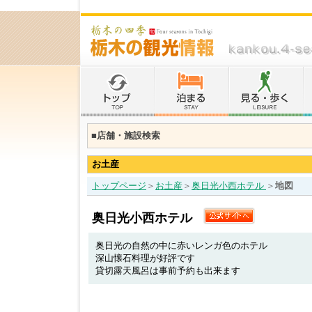
■店舗・施設検索
お土産
トップページ
＞
お土産
＞
奥日光小西ホテル
＞
地図
奥日光小西ホテル
奥日光の自然の中に赤いレンガ色のホテル
深山懐石料理が好評です
貸切露天風呂は事前予約も出来ます