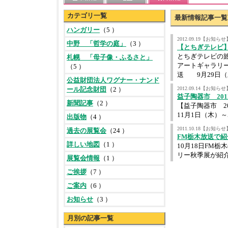
カテゴリ一覧
最新情報記事一覧
ハンガリー
（5 ）
2012.09.19【お知らせ
中野 「哲学の庭」
（3 ）
【とちぎテレビ
とちぎテレビの
札幌 「母子像・ふるさと」
アートギャラリー
（5 ）
送 9月29日（
公益財団法人ワグナー・ナンド
ール記念財団
（2 ）
2012.09.14【お知らせ
益子陶器市 201
新聞記事
（2 ）
【益子陶器市 2
11月1日（木）
出版物
（4 ）
2011.10.18【お知らせ
過去の展覧会
（24 ）
FM栃木放送で紹
詳しい地図
（1 ）
10月18日FM栃木
リー秋季展が紹
展覧会情報
（1 ）
ご挨拶
（7 ）
ご案内
（6 ）
お知らせ
（3 ）
月別の記事一覧