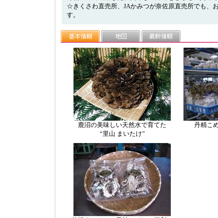
☆きくさわ直売所、JAかみつが奈佐原直売所でも、
す。
鹿沼の美味しい天然水で育てた
丹精こ
“里山 まいたけ”