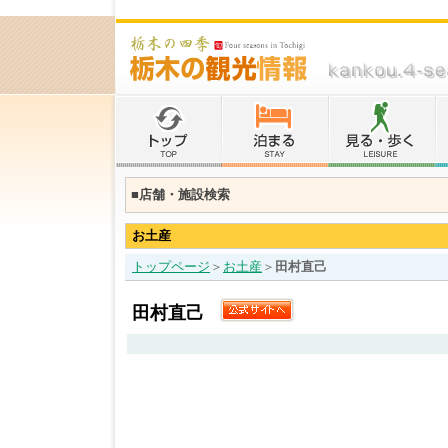
■店舗・施設検索
お土産
トップページ
＞
お土産
＞
田村直己
田村直己