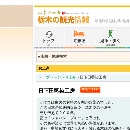
■店舗・施設検索
お土産
トップページ
＞
お土産
＞
日下田藍染工房
日下田藍染工房
かつては庶民の衣料の８割が藍染めでした。
この日本の伝統的な藍染、草木染の手法を
守り伝えて２００年。
藍は「ジャパン・ブルー」と呼ばれ、
その色や染法は世界でも高い評価があります。
また、藍染め文化にも大きく関わる木綿の伝統も守