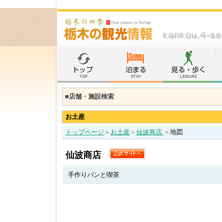
■店舗・施設検索
お土産
トップページ
＞
お土産
＞
仙波商店
＞
地図
仙波商店
手作りパンと喫茶