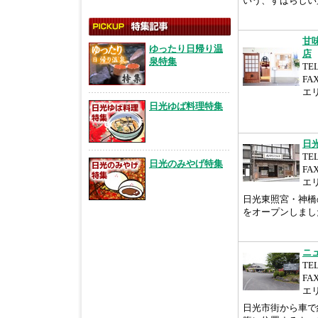
いう、すばらしい景
甘
ゆったり日帰り温
店
泉特集
TEL
FA
エ
日光ゆば料理特集
日
TEL
日光のみやげ特集
FAX
エ
日光東照宮・神橋
をオープンしまし
ニ
TEL
FAX
エ
日光市街から車で