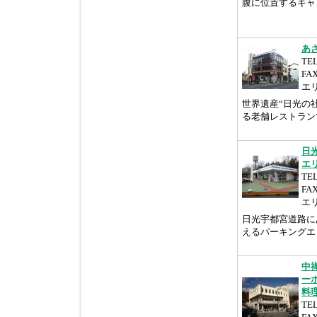
腹に位置するキャ
あ
TEL
FA
エ
世界遺産“日光の
る老舗レストラン
日
エ
TEL
FAX
エ
日光宇都宮道路に
えるパーキングエ
中
ー
料
TEL