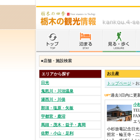
■店舗・施設検索
お土産
エリアから探す
日光
トップページ
＞
お
鬼怒川・川治温泉
過去3日内に更
湯西川・川俣
小
那須・塩原・矢板
TEL
FAX
宇都宮・鹿沼
エ
馬頭・茂木・益子・真岡
小杉放菴記念日光
佐野・小山・足利
照宮・輪王寺・二