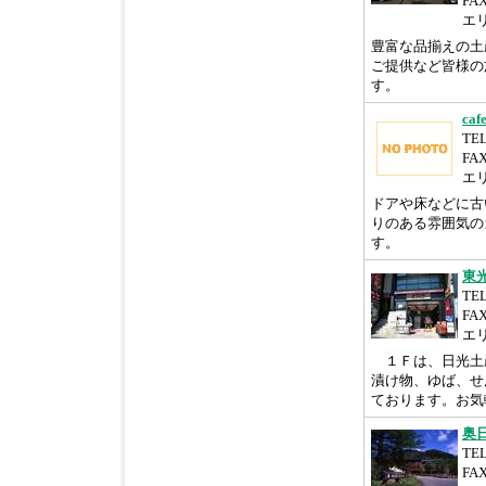
FAX
エ
豊富な品揃えの土
ご提供など皆様の
す。
caf
TEL
FA
エ
ドアや床などに古
りのある雰囲気の
す。
東
TEL
FAX
エ
１Ｆは、日光土
漬け物、ゆば、せ
ております。お気軽
奥
TEL
FAX