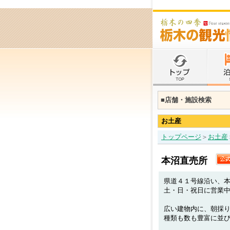
■店舗・施設検索
お土産
トップページ
＞
お土産
本沼直売所
県道４１号線沿い、
土・日・祝日に営業
広い建物内に、朝採
種類も数も豊富に並