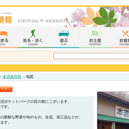
＞
本沼直売所
＞
地図
本沼ポケットパークの目の前にございます。
中です。
りの新鮮な野菜や旬のもの、生花、加工品などが、
びます。