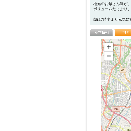
地元のお母さん達が
ボリュームたっぷり
朝は7時半より元気に
+
−