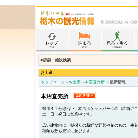
■店舗・施設検索
お土産
トップページ
＞
お土産
＞
本沼直売所
＞
最新情報
本沼直売所
県道４１号線沿い、本沼ポケットパークの目の前に
土・日・祝日に営業中です。
広い建物内に、朝採りの新鮮な野菜や旬のもの、生
種類も数も豊富に並びます。