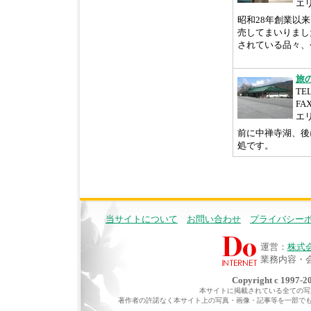
エ
昭和28年創業以
売してまいりまし
されている品々、今
旅
TEL
FAX
エ
前に中禅寺湖、後
処です。
当サイトについて
お問い合わせ
プライバシー
運営：
株式
業務内容・
Copyright c 1997-20
本サイトに掲載されている全ての写真・
著作者の許諾なく本サイト上の写真・画像・記事等を一部で