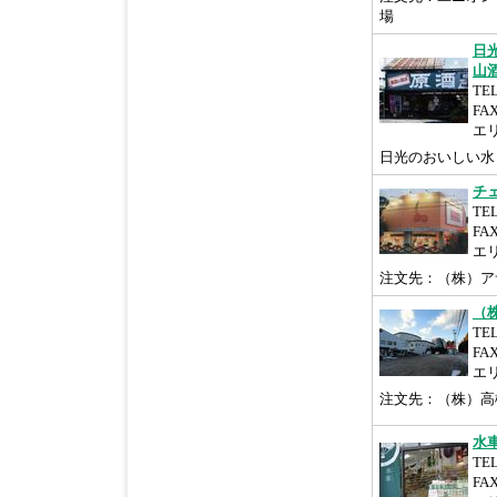
場
日
山
TEL
FAX
エ
日光のおいしい水
チ
TEL
FAX
エ
注文先：（株）ア
（
TEL
FAX
エ
注文先：（株）高
水
TEL
FAX