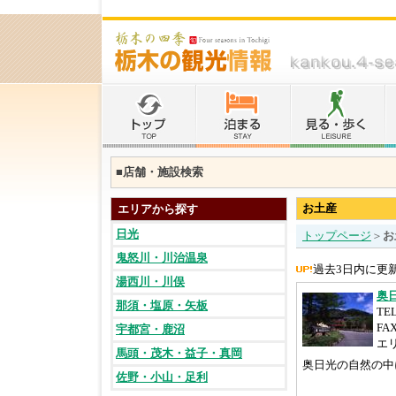
■店舗・施設検索
お土産
エリアから探す
日光
トップページ
＞
お
鬼怒川・川治温泉
過去3日内に更
湯西川・川俣
奥
那須・塩原・矢板
TEL
FAX
宇都宮・鹿沼
エ
馬頭・茂木・益子・真岡
奥日光の自然の中
佐野・小山・足利