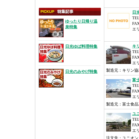
日
TEL
ゆったり日帰り温
FAX
泉特集
エ
キ
日光ゆば料理特集
TEL
FAX
エ
製造元：キリン協
日光のみやげ特集
富
TEL
FA
エ
製造元：富士食品
ユ
TEL
FA
エ
注文先：ユニオン